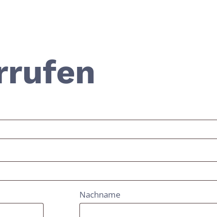
tution
Rituelle Gewalt
Was wir tun
Engagieren
rrufen
Nachname