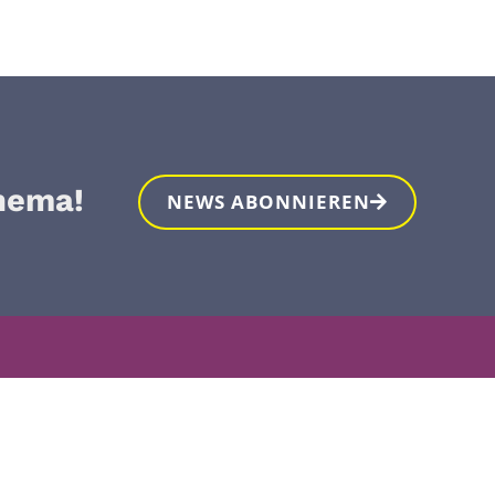
hema!
NEWS ABONNIEREN
Entdecken
Un
Zwangsprostitution
Setz