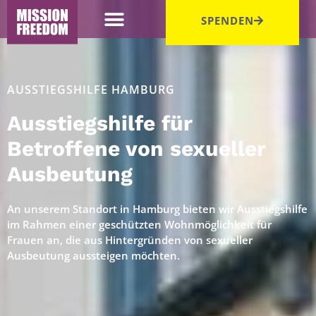
SPENDEN
AUSSTIEGSHILFE HAMBURG
Ausstiegshilfe für
Betroffene von sexueller
Ausbeutung
An unserem Standort in Hamburg bieten wir Ausstiegshilfe
im Rahmen einer geschützten Wohnmöglichkeit für
Frauen an, die aus Hintergründen von sexueller
Ausbeutung aussteigen möchten.