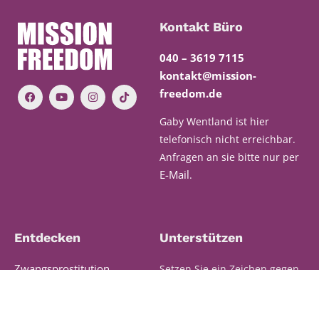
Kontakt Büro
040 – 3619 7115
kontakt@mission-
freedom.de
Gaby Wentland ist hier
telefonisch nicht erreichbar.
Anfragen an sie bitte nur per
E-Mail
.
Entdecken
Unterstützen
Zwangsprostitution
Setzen Sie ein Zeichen gegen
Unterdrückung und
Rituelle Gewalt
Ungerechtigkeit. Helfen Sie
Was wir tun