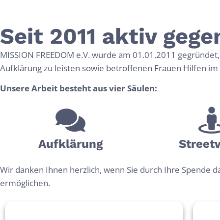
GEGEN MENSCHEN
ZWANGSPROSTITUT
Seit 2011 aktiv geg
MISSI
MISSION FREEDOM e.V. wurde am 01.01.2011 gegründet, u
Aufklärung zu leisten sowie betroffenen Frauen Hilfen im
FREE
Unsere Arbeit besteht aus vier Säulen:
Leben 
Aufklär­ung
Street
Wir danken Ihnen herzlich, wenn Sie durch Ihre Spende d
Im 21. Jahrhundert gi
ermöglichen.
Wir kämpfen gegen di
Menschen in der Pros
Betroffene auf ihrem 