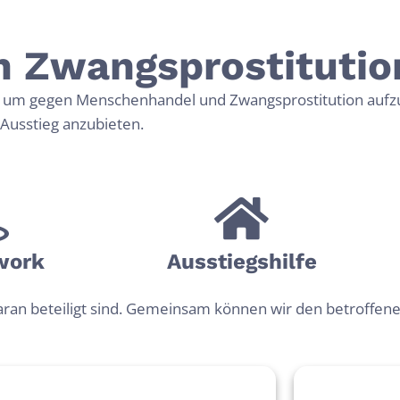
HANDEL UND
ION
en Zwangsprostitutio
ON
m gegen Menschenhandel und Zwangsprostitution aufzust
 Ausstieg anzubieten.
DOM
in Freiheit
­work
Ausstiegshilfe
aran beteiligt sind. Gemeinsam können wir den betroffene
bt es mehr Sklaven als jemals zuvor.
e sexuelle Ausbeutung von
titution und unterstützen
Weg in eine neue Freiheit.