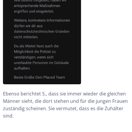
Ebenso berichtet S
.
, dass sie immer wieder die gleichen
Mä
nner sieht, d
ie
dort
stehen
und
für die jungen Frauen
zuständig scheinen. Sie
vermute
t
, dass es die Zuhälter
sind.