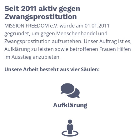
Seit 2011 aktiv gegen
MISSION FREEDOM
Zwangsprostitution
Leben in Freiheit
MISSION FREEDOM e.V. wurde am 01.01.2011
gegründet, um gegen Menschenhandel und
Im 21. Jahrhundert gibt es mehr Sklaven
Zwangsprostitution aufzustehen. Unser Auftrag ist es,
als jemals zuvor. Wir kämpfen gegen die
Aufklärung zu leisten sowie betroffenen Frauen Hilfen
sexuelle Ausbeutung von
im Ausstieg anzubieten.
Menschen in der Prostitution und
Unsere Arbeit besteht aus vier Säulen:
unterstützen Betroffene auf ihrem Weg
in eine neue Freiheit.
Aufklär­ung