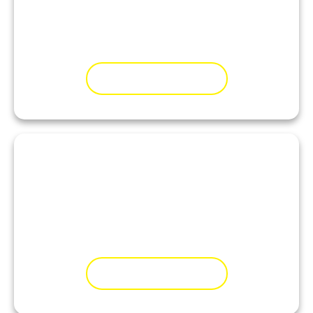
Über 90% der Prostituierten in Deutschland
verkaufen Ihren Körper nicht freiwillig.
MEHR ZUM THEMA
Rituelle Gewalt
Systematisierte sexuelle Gewalt und
Ausbeutung von Kindern und Frauen in
sadistischen Kreisen.
MEHR ZUM THEMA